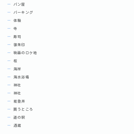
パン屋
パーキング
体験
寺
寿司
御朱印
映画のロケ地
桜
海岸
海水浴場
神社
神社
能登丼
買うところ
道の駅
酒蔵