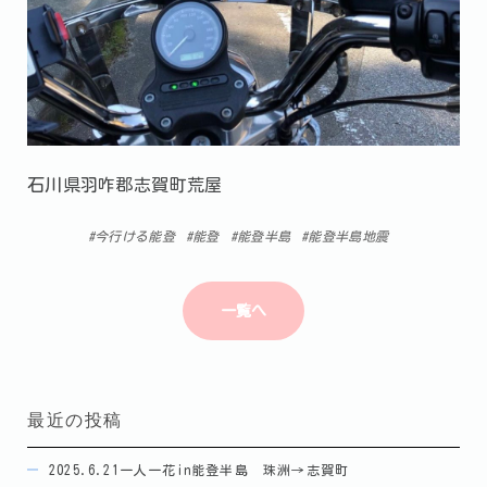
石川県羽咋郡志賀町荒屋
今行ける能登
能登
能登半島
能登半島地震
一覧へ
最近の投稿
2025.6.21一人一花in能登半島 珠洲→志賀町