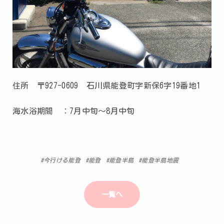
住所 〒927-0609 石川県能登町字新保6字19番地1
海水浴期間 ：7月中旬～8月中旬
今行ける能登
能登
能登半島
能登半島地震
一覧へ